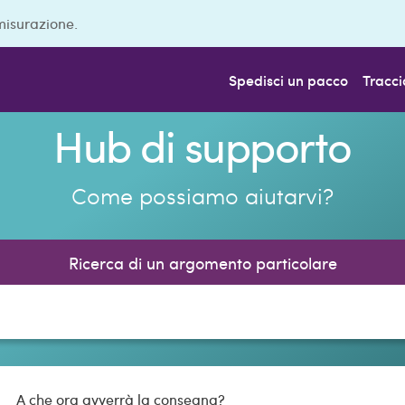
misurazione.
Spedisci un pacco
Tracci
Hub di supporto
Come possiamo aiutarvi?
Ricerca di un argomento particolare
A che ora avverrà la consegna?