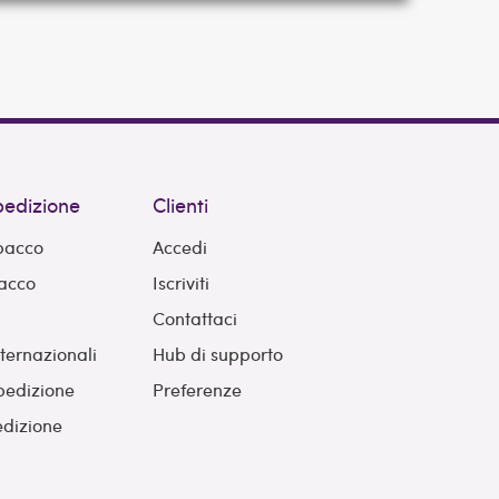
spedizione
Clienti
 pacco
Accedi
pacco
Iscriviti
Contattaci
nternazionali
Hub di supporto
pedizione
Preferenze
edizione