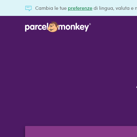
Cambia le tue
preferenze
di lingua, valuta e 