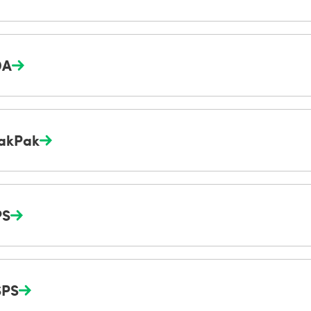
DA
akPak
PS
SPS