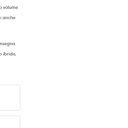
to volume
mi anche
consegna
o ibrido,