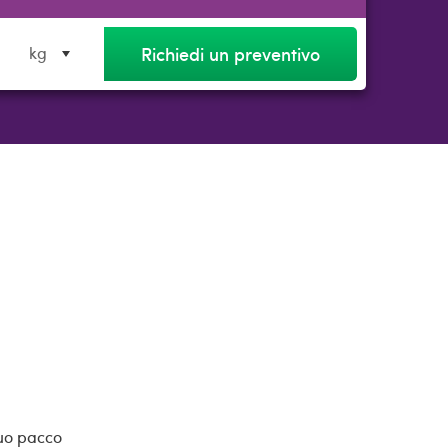
Richiedi un preventivo
kg
tuo pacco