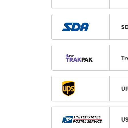
S
Tr
U
U