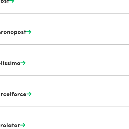
ost
ronopost
lissimo
rcelforce
rolator