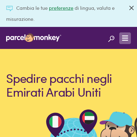
Cambia le tue
preferenze
di lingua, valuta e
misurazione.
Spedire pacchi negli
Emirati Arabi Uniti