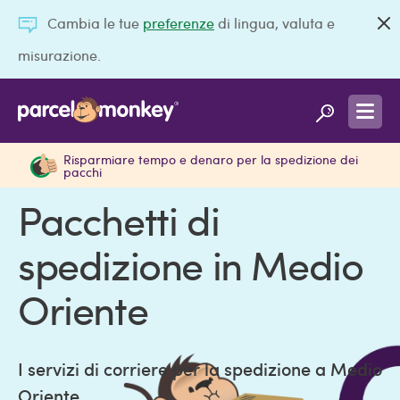
Cambia le tue
preferenze
di lingua, valuta e
misurazione.
Tariffe scontate con i corrieri
Confrontate prezzi e servizi per oltre 240
premium
destinazioni
Risparmiare tempo e denaro per la spedizione dei
pacchi
Pacchetti di
spedizione in Medio
Oriente
I servizi di corriere per la spedizione a Medio
Oriente