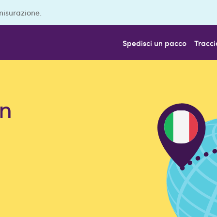
misurazione.
Spedisci un pacco
Tracci
in