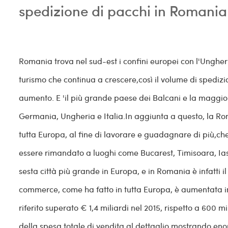
spedizione di pacchi in Romania
Romania trova nel sud-est i confini europei con l'Unghe
turismo che continua a crescere,così il volume di spediz
aumento. E 'il più grande paese dei Balcani e la maggio
Germania, Ungheria e Italia.In aggiunta a questo, la Roma
tutta Europa, al fine di lavorare e guadagnare di più,ch
essere rimandato a luoghi come Bucarest, Timisoara, Ias
sesta città più grande in Europa, e in Romania è infatti 
commerce, come ha fatto in tutta Europa, è aumentata in 
riferito superato € 1,4 miliardi nel 2015, rispetto a 600 m
della spesa totale di vendita al dettaglio,mostrando en