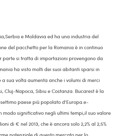
ria,Serbia e Moldavia ed ha una industria del
ione del pacchetto per la Romania è in continuo
r parte si tratta di importazioni provengono da
nia ha visto molti dei suoi abitanti sparsi in
e a sua volta aumenta anche i volumi di merci
i, Cluj-Napoca, Sibiu e Costanza. Bucarest è la
il settimo paese più popolato d'Europa.e-
modo significativo negli ultimi tempi,il suo valore
ilioni di € nel 2013, che è ancora solo 2,2% al 2,5%
orme potenziale di questo mercato per lo