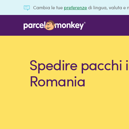
Cambia le tue
preferenze
di lingua, valuta e 
Spedire pacchi 
Romania