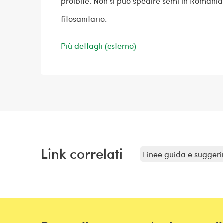
proibite. Non si può spedire semi in Romania
fitosanitario.
Più dettagli (esterno)
Link correlati
Linee guida e suggeri