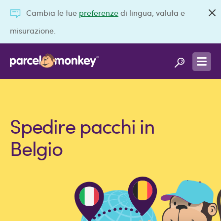
Cambia le tue
preferenze
di lingua, valuta e
misurazione.
Spedire pacchi in
Belgio