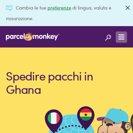
Cambia le tue
preferenze
di lingua, valuta e
misurazione.
Spedire pacchi in
Ghana