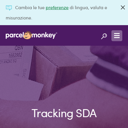
Cambia le tue
preferenze
di lingua, valuta e
misurazione.
Tracking SDA