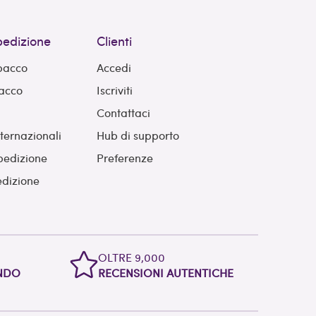
spedizione
Clienti
 pacco
Accedi
pacco
Iscriviti
Contattaci
nternazionali
Hub di supporto
pedizione
Preferenze
edizione
OLTRE 9,000
ONDO
RECENSIONI AUTENTICHE