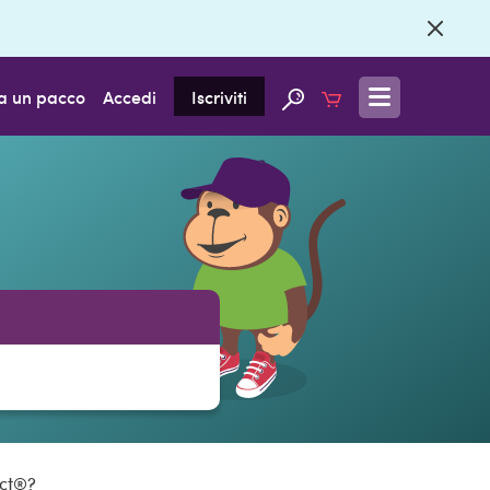
a un pacco
Accedi
Iscriviti
ect®?