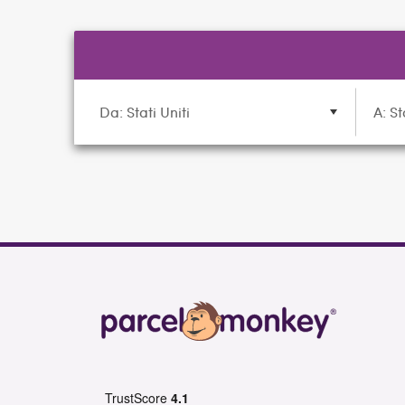
Da: Stati Uniti
A: St