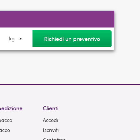
Richiedi un preventivo
kg
spedizione
Clienti
 pacco
Accedi
pacco
Iscriviti
Contattaci